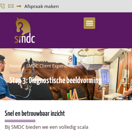
Afspraak maken
Home
»
SMDC Client Experience
»
Diagnostische
beeldvorming
Stap 3: Diagnostische beeldvorming
Snel en betrouwbaar inzicht
Bij SMDC bieden we een volledig scala