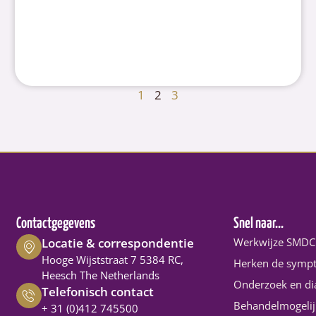
1
2
3
Contactgegevens
Snel naar...
Locatie & correspondentie
Werkwijze SMDC
Hooge Wijststraat 7 5384 RC,
Herken de symp
Heesch The Netherlands
Onderzoek en di
Telefonisch contact
Behandelmogeli
+ 31 (0)412 745500