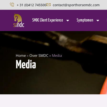
+ 31 (0)412 745500
contact@sporthorsemdc.com
SMDC Client Experience
Symptomen
Home
»
Over SMDC
»
Media
Media