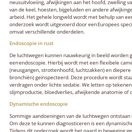
neusuitvloeiing, afwijkingen aan het hoofd, zwelling 
van de keel, hoesten, bijgeluiden en andere afwijkingen
arbeid. Het gehele longveld wordt met behulp van ee
onderzoek wordt uitgevoerd door een Europees speci
omvat verschillende onderdelen.
Endoscopie in rust
De luchtwegen kunnen nauwkeurig in beeld worden g
een endoscopie. Hierbij wordt met een flexibele cam
(neusgangen, strottenhoofd, luchtzakken) en diepere
bronchiën) geïnspecteerd. Deze procedure wordt staa
verdragen onder lichte sedatie. We letten op tekenen
slijmproductie, bloedverlies, afwijkende anatomie of
Dynamische endoscopie
Sommige aandoeningen van de luchtwegen ontstaan uit
Om deze te kunnen diagnosticeren is een dynamische
Tijdens dit onderzoek wordt het paard in beweging ge