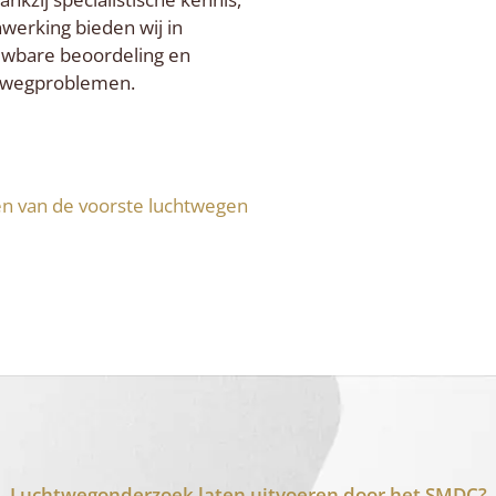
werking bieden wij in
uwbare beoordeling en
htwegproblemen.
en van de voorste luchtwegen
Luchtwegonderzoek laten uitvoeren door het SMDC?