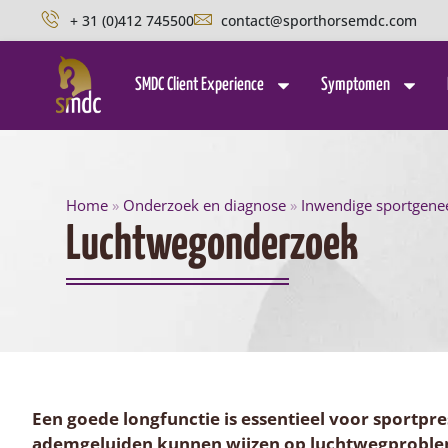
+ 31 (0)412 745500
contact@sporthorsemdc.com
SMDC Client Experience
Symptomen
Home
»
Onderzoek en diagnose
»
Inwendige sportgen
Luchtwegonderzoek
Een goede longfunctie is essentieel voor sportpre
ademgeluiden kunnen wijzen op luchtwegproblema