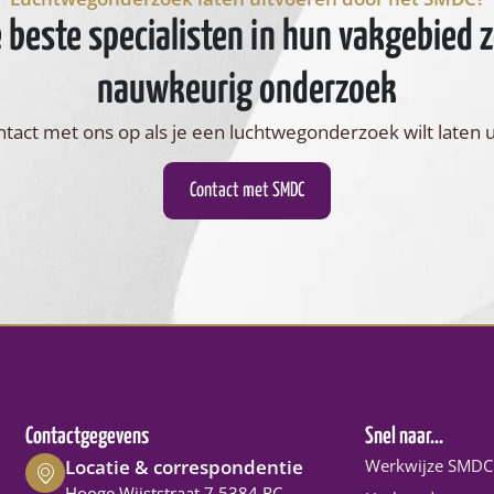
beste specialisten in hun vakgebied 
nauwkeurig onderzoek
act met ons op als je een luchtwegonderzoek wilt laten 
Contact met SMDC
Contactgegevens
Snel naar...
Locatie & correspondentie
Werkwijze SMDC
Hooge Wijststraat 7 5384 RC,