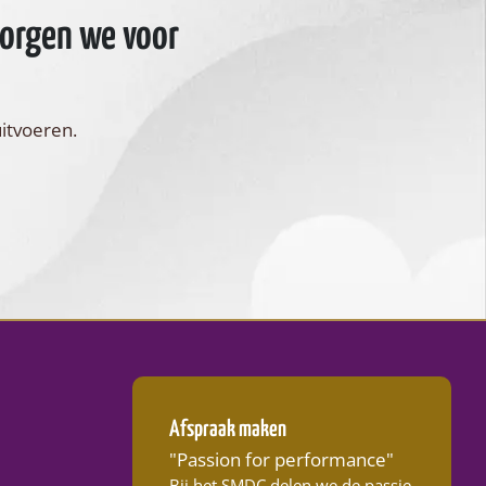
zorgen we voor
uitvoeren.
Afspraak maken
"Passion for performance"
Bij het SMDC delen we de passie