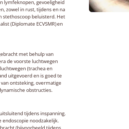
van lymfeknopen, gevoeligheid
, zowel in rust, tijdens en na
n stethoscoop beluisterd. Het
alist (Diplomate ECVSMR) en
ebracht met behulp van
era de voorste luchtwegen
 luchtwegen (trachea en
nd uitgevoerd en is goed te
 van ontsteking, overmatige
 dynamische obstructies.
sluitend tijdens inspanning.
 endoscopie noodzakelijk.
bracht (bijvoorbeeld tijdens