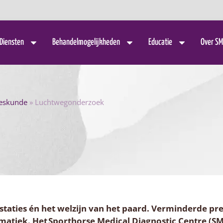
Diensten
Behandelmogelijkheden
Educatie
Over SM
eeskunde
»
Luchtwegonderzoek
staties én het welzijn van het paard. Verminderde pre
tiek. Het Sporthorse Medical Diagnostic Centre (SM