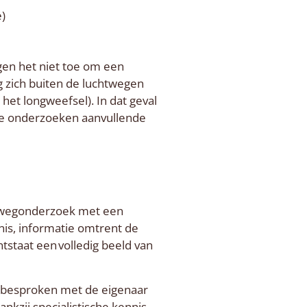
)
gen het niet toe om een
g zich buiten de luchtwegen
 het longweefsel). In dat geval
he onderzoeken aanvullende
htwegonderzoek met een
nis, informatie omtrent de
tstaat een volledig beeld van
n besproken met de eigenaar
nkzij specialistische kennis,