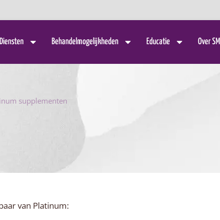
Diensten
Behandelmogelijkheden
Educatie
Over SM
tinum supplementen
baar van Platinum: