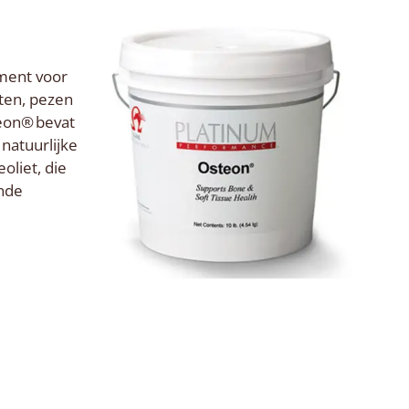
ement voor
ten, pezen
teon® bevat
natuurlijke
oliet, die
onde